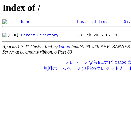
Index of /
Name
Last modified
Siz
Parent Directory
Apache/1.3.41 Customized by.
Yuumi
build/0.90 with PHP_BANNER
Server at cciemon.y.ribbon.to Port 80
テレワークならECナビ
Yahoo
無料ホームページ
無料のクレジットカー